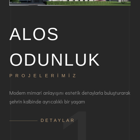
ALOS
ODUNLUK
PROJELERİMİZ
P
bir
Modern mimari anlayışını estetik detaylarla buluşturarak
Haya
şehrin kalbinde ayrıcalıklı bir yaşam
ayrı
anla
DETAYLAR