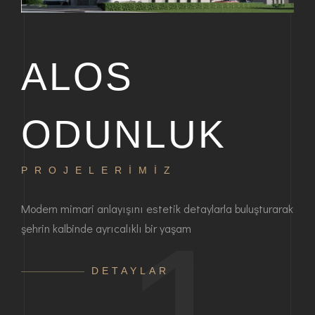
ALOS
ODUNLUK
PROJELERİMİZ
P
bir
Modern mimari anlayışını estetik detaylarla buluşturarak
Haya
şehrin kalbinde ayrıcalıklı bir yaşam
ayrı
anla
DETAYLAR