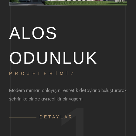
ALOS
ODUNLUK
PROJELERİMİZ
P
bir
Modern mimari anlayışını estetik detaylarla buluşturarak
Haya
şehrin kalbinde ayrıcalıklı bir yaşam
ayrı
anla
DETAYLAR