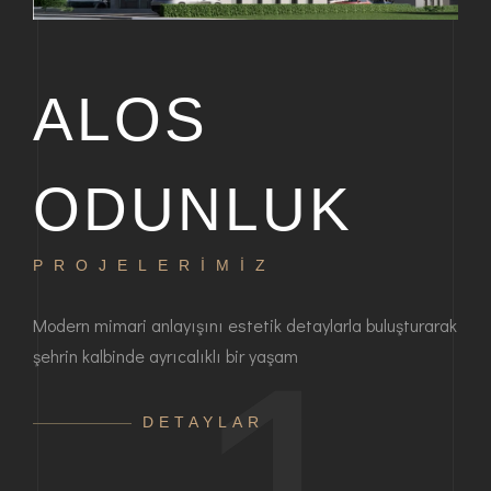
ALOS
ODUNLUK
PROJELERİMİZ
P
bir
Modern mimari anlayışını estetik detaylarla buluşturarak
Haya
şehrin kalbinde ayrıcalıklı bir yaşam
ayrı
anla
DETAYLAR