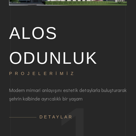
ALOS
ODUNLUK
PROJELERİMİZ
P
bir
Modern mimari anlayışını estetik detaylarla buluşturarak
Haya
şehrin kalbinde ayrıcalıklı bir yaşam
ayrı
anla
DETAYLAR