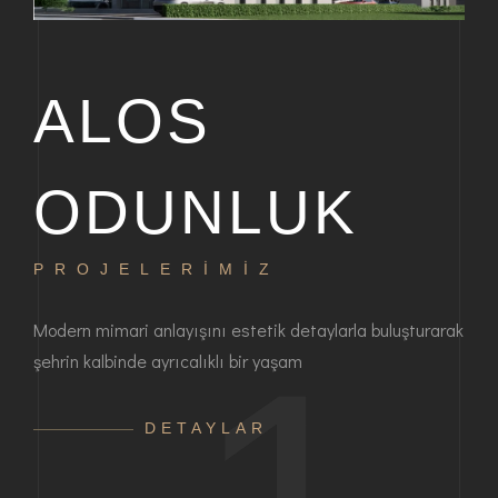
ALOS
ODUNLUK
PROJELERİMİZ
P
bir
Modern mimari anlayışını estetik detaylarla buluşturarak
Haya
şehrin kalbinde ayrıcalıklı bir yaşam
ayrı
anla
DETAYLAR