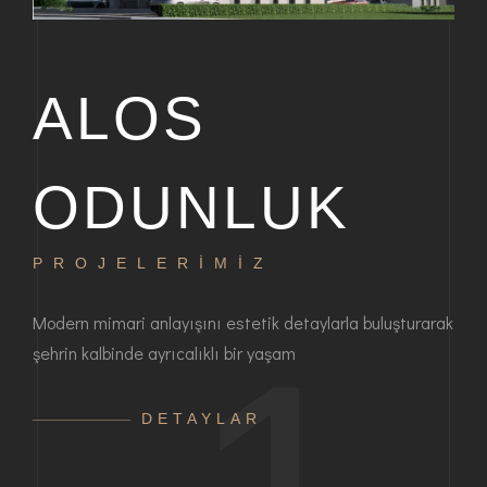
ALOS
ODUNLUK
PROJELERİMİZ
P
bir
Modern mimari anlayışını estetik detaylarla buluşturarak
Haya
şehrin kalbinde ayrıcalıklı bir yaşam
ayrı
anla
DETAYLAR