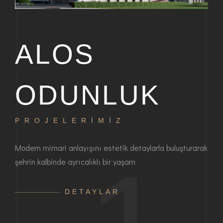
ALOS
ODUNLUK
PROJELERİMİZ
P
bir
Modern mimari anlayışını estetik detaylarla buluşturarak
Haya
şehrin kalbinde ayrıcalıklı bir yaşam
ayrı
anla
DETAYLAR