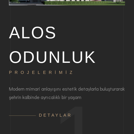
ALOS
ODUNLUK
PROJELERİMİZ
P
bir
Modern mimari anlayışını estetik detaylarla buluşturarak
Haya
şehrin kalbinde ayrıcalıklı bir yaşam
ayrı
anla
DETAYLAR