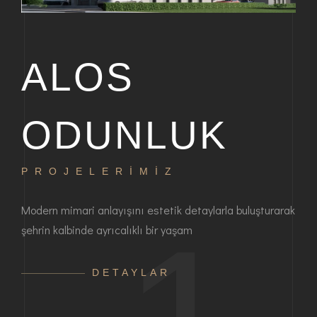
ALOS
ODUNLUK
PROJELERİMİZ
P
bir
Modern mimari anlayışını estetik detaylarla buluşturarak
Haya
şehrin kalbinde ayrıcalıklı bir yaşam
ayrı
anla
DETAYLAR