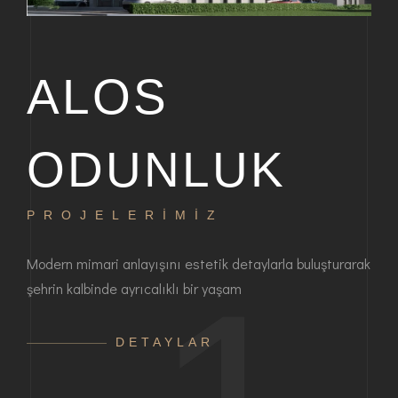
ALOS
ODUNLUK
PROJELERİMİZ
P
bir
Modern mimari anlayışını estetik detaylarla buluşturarak
Haya
şehrin kalbinde ayrıcalıklı bir yaşam
ayrı
anla
DETAYLAR