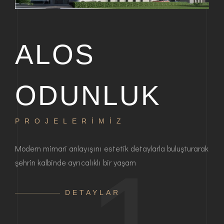
ALOS
ODUNLUK
PROJELERİMİZ
P
bir
Modern mimari anlayışını estetik detaylarla buluşturarak
Haya
şehrin kalbinde ayrıcalıklı bir yaşam
ayrı
anla
DETAYLAR