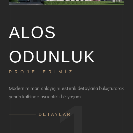
ALOS
ODUNLUK
PROJELERİMİZ
P
bir
Modern mimari anlayışını estetik detaylarla buluşturarak
Haya
şehrin kalbinde ayrıcalıklı bir yaşam
ayrı
anla
DETAYLAR