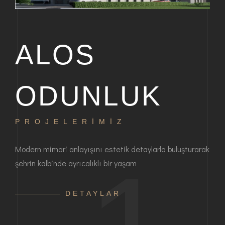
ALOS
ODUNLUK
PROJELERİMİZ
P
bir
Modern mimari anlayışını estetik detaylarla buluşturarak
Haya
şehrin kalbinde ayrıcalıklı bir yaşam
ayrı
anla
DETAYLAR