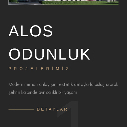
ALOS
ODUNLUK
PROJELERİMİZ
P
bir
Modern mimari anlayışını estetik detaylarla buluşturarak
Haya
şehrin kalbinde ayrıcalıklı bir yaşam
ayrı
anla
DETAYLAR