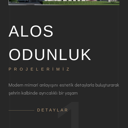
ALOS
ODUNLUK
PROJELERİMİZ
P
bir
Modern mimari anlayışını estetik detaylarla buluşturarak
Haya
şehrin kalbinde ayrıcalıklı bir yaşam
ayrı
anla
DETAYLAR