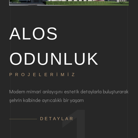
ALOS
ODUNLUK
PROJELERİMİZ
P
bir
Modern mimari anlayışını estetik detaylarla buluşturarak
Haya
şehrin kalbinde ayrıcalıklı bir yaşam
ayrı
anla
DETAYLAR